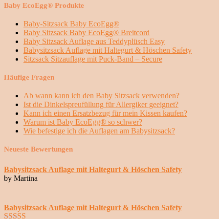
Baby EcoEgg® Produkte
Baby-Sitzsack Baby EcoEgg®
Baby Sitzsack Baby EcoEgg® Breitcord
Baby Sitzsack Auflage aus Teddyplüsch Easy
Babysitzsack Auflage mit Haltegurt & Höschen Safety
Sitzsack Sitzauflage mit Puck-Band – Secure
Häufige Fragen
Ab wann kann ich den Baby Sitzsack verwenden?
Ist die Dinkelspreufüllung für Allergiker geeignet?
Kann ich einen Ersatzbezug für mein Kissen kaufen?
Warum ist Baby EcoEgg® so schwer?
Wie befestige ich die Auflagen am Babysitzsack?
Neueste Bewertungen
Babysitzsack Auflage mit Haltegurt & Höschen Safety
by Martina
Babysitzsack Auflage mit Haltegurt & Höschen Safety