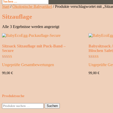
Start
/
Ökologische Babyartikel
/ Produkte verschlagwortet mit „Sitza
Sitzauflage
Nach
Alle 3 Ergebnisse werden angezeigt
Preis
sortiert:
absteigend
Sitzsack Sitzauflage mit Puck-Band –
Babysitzsack 
Secure
Höschen Safet
Bewertet mit
Bewertet mit
Ungeprüfte Gesamtbewertungen
Ungeprüfte Ge
5.00
5.00
von 5
von 5
99,00
€
99,00
€
Produktsuche
Suche
Suchen
nach: