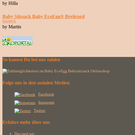
by Hilla
Bewertet mit
5
von 5
Baby Sitzsack Baby EcoEgg® Breitcord
by Martin
Bewertet mit
5
von 5
So kannst Du bei uns zahlen
Folge uns in den sozialen Medien
Facebook
Instagram
Twitter
Erfahre mehr über uns
Das sind wir