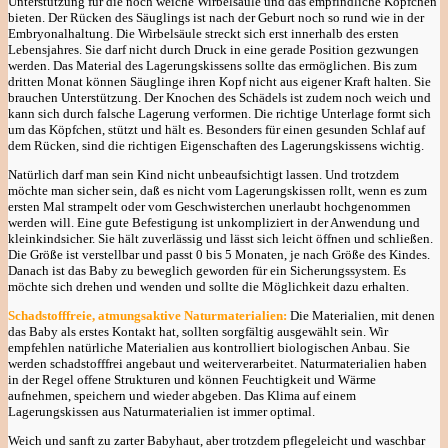
Unterstützung für die noch weiche Wirbelsäule und das empfindliche Köpfchen
bieten. Der Rücken des Säuglings ist nach der Geburt noch so rund wie in der
Embryonalhaltung. Die Wirbelsäule streckt sich erst innerhalb des ersten
Lebensjahres. Sie darf nicht durch Druck in eine gerade Position gezwungen
werden. Das Material des Lagerungskissens sollte das ermöglichen. Bis zum
dritten Monat können Säuglinge ihren Kopf nicht aus eigener Kraft halten. Sie
brauchen Unterstützung. Der Knochen des Schädels ist zudem noch weich und
kann sich durch falsche Lagerung verformen. Die richtige Unterlage formt sich
um das Köpfchen, stützt und hält es. Besonders für einen gesunden Schlaf auf
dem Rücken, sind die richtigen Eigenschaften des Lagerungskissens wichtig.
Natürlich darf man sein Kind nicht unbeaufsichtigt lassen. Und trotzdem
möchte man sicher sein, daß es nicht vom Lagerungskissen rollt, wenn es zum
ersten Mal strampelt oder vom Geschwisterchen unerlaubt hochgenommen
werden will. Eine gute Befestigung ist unkompliziert in der Anwendung und
kleinkindsicher. Sie hält zuverlässig und lässt sich leicht öffnen und schließen.
Die Größe ist verstellbar und passt 0 bis 5 Monaten, je nach Größe des Kindes.
Danach ist das Baby zu beweglich geworden für ein Sicherungssystem. Es
möchte sich drehen und wenden und sollte die Möglichkeit dazu erhalten.
Schadstofffreie, atmungsaktive Naturmaterialien:
Die Materialien, mit denen
das Baby als erstes Kontakt hat, sollten sorgfältig ausgewählt sein. Wir
empfehlen natürliche Materialien aus kontrolliert biologischen Anbau. Sie
werden schadstofffrei angebaut und weiterverarbeitet. Naturmaterialien haben
in der Regel offene Strukturen und können Feuchtigkeit und Wärme
aufnehmen, speichern und wieder abgeben. Das Klima auf einem
Lagerungskissen aus Naturmaterialien ist immer optimal.
Weich und sanft zu zarter Babyhaut, aber trotzdem pflegeleicht und waschbar