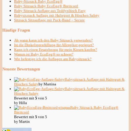
Baby-Sitzsack Baby EcoEgg®
Baby Sitzsack Baby EcoEgg® Breitcord
Baby Sitzsack Auflage aus Teddyplüsch Easy
Babysitzsack Auflage mit Haltegurt & Höschen Safety
Sitzsack Sitzauflage mit Puck-Band – Secure
Häufige Fragen
Ab wann kann ich den Baby Sitzsack verwenden?
Ist die Dinkelspreufüllung für Allergiker geeignet?
Kann ich einen Ersatzbezug für mein Kissen kaufen?
Warum ist Baby EcoEgg® so schwer?
Wie befestige ich die Auflagen am Babysitzsack?
Neueste Bewertungen
Babysitzsack Auflage mit Haltegurt &
Höschen Safety
by Martina
Babysitzsack Auflage mit Haltegurt &
Höschen Safety
Bewertet mit
5
von 5
by Hilla
Baby Sitzsack Baby EcoEgg®
Breitcord
Bewertet mit
5
von 5
by Martin