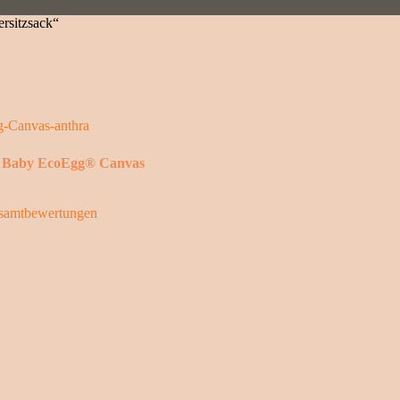
ersitzsack“
k Baby EcoEgg® Canvas
samtbewertungen