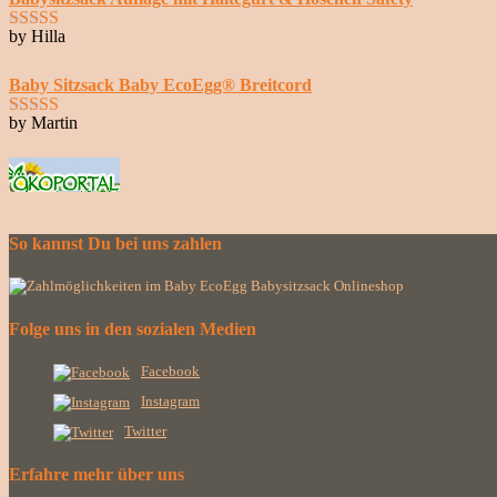
by Hilla
Bewertet mit
5
von 5
Baby Sitzsack Baby EcoEgg® Breitcord
by Martin
Bewertet mit
5
von 5
So kannst Du bei uns zahlen
Folge uns in den sozialen Medien
Facebook
Instagram
Twitter
Erfahre mehr über uns