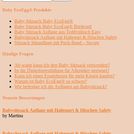
nach:
Baby EcoEgg® Produkte
Baby-Sitzsack Baby EcoEgg®
Baby Sitzsack Baby EcoEgg® Breitcord
Baby Sitzsack Auflage aus Teddyplüsch Easy
Babysitzsack Auflage mit Haltegurt & Höschen Safety
Sitzsack Sitzauflage mit Puck-Band – Secure
Häufige Fragen
Ab wann kann ich den Baby Sitzsack verwenden?
Ist die Dinkelspreufüllung für Allergiker geeignet?
Kann ich einen Ersatzbezug für mein Kissen kaufen?
Warum ist Baby EcoEgg® so schwer?
Wie befestige ich die Auflagen am Babysitzsack?
Neueste Bewertungen
Babysitzsack Auflage mit Haltegurt & Höschen Safety
by Martina
Babysitzsack Auflage mit Haltegurt & Höschen Safety