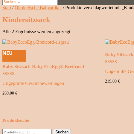
Start
/
Ökologische Babyartikel
/ Produkte verschlagwortet mit „Kind
Kindersitzsack
Nach
Alle 2 Ergebnisse werden angezeigt
Preis
sortiert:
absteigend
NEU
Baby Sitzsac
Baby Sitzsack Baby EcoEgg® Breitcord
Bewertet mit
Ungeprüfte Ge
5.00
von 5
Bewertet mit
219,00
€
Ungeprüfte Gesamtbewertungen
5.00
von 5
269,00
€
Produktsuche
Suche
Suchen