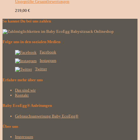
Ungeprüfte Gesamtbewertungen
219,00
€
So kannst Du bei uns zahlen
Folge uns in den sozialen Medien
Facebook
Instagram
Twitter
Erfahre mehr über uns
Das sind wir
Kontakt
Baby EcoEgg® Anleitungen
Gebrauchsanweisung Baby EcoEgg®
Über uns
Impressum